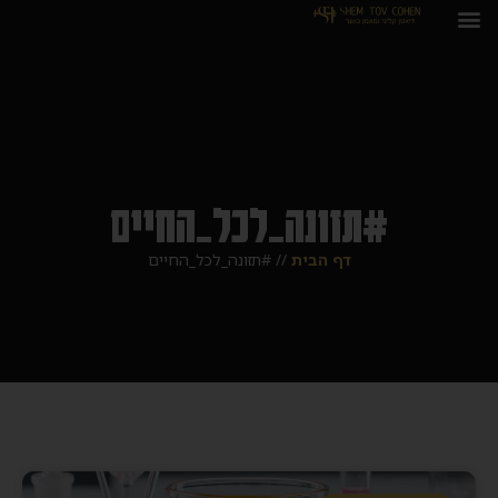
#תזונה_לכל_החיים
דף הבית
//
#תזונה_לכל_החיים