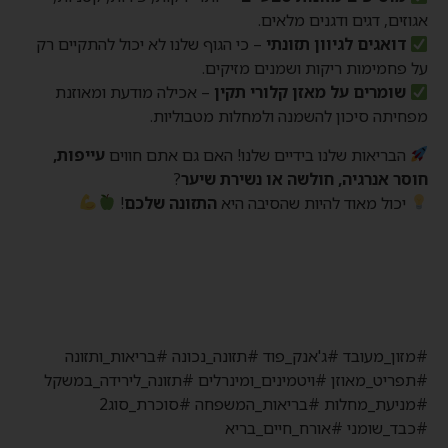
אגוזים, דגים ודגנים מלאים.
דואגים לגיוון תזונתי
– כי הגוף שלנו לא יכול להתקיים רק
על פחמימות ריקות ושמנים מזיקים.
שומרים על מאזן קלורי תקין
– אכילה מודעת ומאוזנת
מפחיתה סיכון להשמנה ולמחלות מטבוליות.
הבריאות שלנו בידיים שלנו! האם גם אתם חווים
עייפות,
חוסר אנרגיה, חולשה או נשירת שיער
?
יכול מאוד להיות שהסיבה היא
התזונה שלכם
!
#מזון_מעובד #ג'אנק_פוד #תזונה_נכונה #בריאות_ותזונה
#תפריט_מאוזן #ויטמינים_ומינרלים #תזונה_לירידה_במשקל
#מניעת_מחלות #בריאות_המשפחה #סוכרת_סוג2
#כבד_שומני #אורח_חיים_בריא