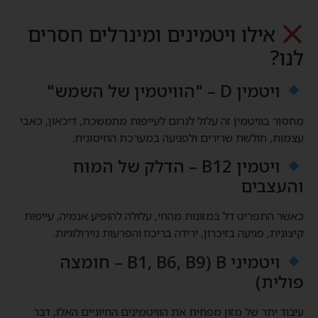
אילו ויטמינים ומינרלים חסרים
לנו?
ויטמין D – "הוויטמין של השמש"
מחסור בוויטמין זה עלול לגרום לעייפות מתמשכת, דיכאון, כאבי
עצמות, חולשת שרירים ולפגיעה במערכת החיסונית.
ויטמין B12 – הדלק של המוח
והעצבים
כאשר התפריט דל במזונות מהחי, עלולה להופיע אנמיה, עייפות
קיצונית, פגיעה בזיכרון, ירידה בריכוז והפרעות נוירולוגיות.
ויטמיני B (B1, B6, B9 – חומצה
פולית)
עיבוד יתר של מזון מפחית את הוויטמינים החיוניים האלו, דבר