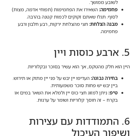
לשובע ממושך.
פחמימה:
השאירו את הפחמימות (תפוחי אדמה, מצות)
לסוף. תגלו שאתם זקוקים לכמות קטנה בהרבה.
מבנה הצלחת:
חצי מהצלחת ירקות, רבע חלבון ורבע
פחמימה.
5. ארבע כוסות ויין
האתר שלנו משתמש בעוגיות כדי לאסוף מידע
היין הוא חלק מהטקס, אך הוא עשיר בסוכר ובקלוריות.
סטטיסטי ולשפר את חווית הגלישה. השימוש במידע
בחירה נבונה:
העדיפו יין יבש על פני יין מתוק או תירוש.
נעשה בהתאם למדיניות הפרטיות שלנו. לחיצה על
ביין יבש יש פחות סוכר משמעותית.
"אישור" מהווה הסכמה לשימוש זה.
טיפ:
ניתן למזוג חצי כוס יין ולמלא את השאר במים או
בקרח – זה חוסך קלוריות ושומר על ערנות.
אישור
דחייה
6. התמודדות עם עצירות
ושיפור העיכול