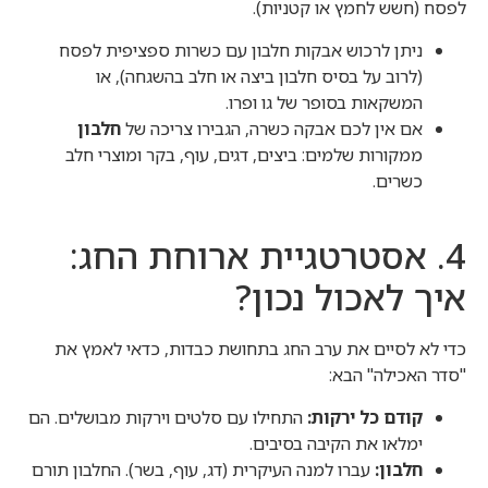
לפסח (חשש לחמץ או קטניות).
ניתן לרכוש אבקות חלבון עם כשרות ספציפית לפסח
(לרוב על בסיס חלבון ביצה או חלב בהשגחה), או
המשקאות בסופר של גו ופרו.
אם אין לכם אבקה כשרה, הגבירו צריכה של
חלבון
ממקורות שלמים: ביצים, דגים, עוף, בקר ומוצרי חלב
כשרים.
4. אסטרטגיית ארוחת החג:
איך לאכול נכון?
כדי לא לסיים את ערב החג בתחושת כבדות, כדאי לאמץ את
"סדר האכילה" הבא:
קודם כל ירקות:
התחילו עם סלטים וירקות מבושלים. הם
ימלאו את הקיבה בסיבים.
חלבון:
עברו למנה העיקרית (דג, עוף, בשר). החלבון תורם