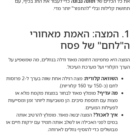
את כל הכלים של
תזונה נבונה
כדי לעבור את החג בכיף, עם
תחושת קלילות ובלי "להתפזר" יותר מדי.
1. המצה: האמת מאחורי
ה"לחם" של פסח
המצה היא פחמימה דחוסה מאוד ודלה בנוזלים, מה שמשפיע על
הערך הקלורי ועל מערכת העיכול.
השוואה קלורית:
מצה רגילה אחת שווה בערך ל-2 פרוסות
לחם (כ-150 עד 160 קלוריות).
מה עדיף?
מומלץ מאוד לבחור במצות מקמח מלא או
מצות עם תוספת סיבים. הן משביעות ליותר זמן ומסייעות
לפעילות המעיים.
איך לאכול?
המצה יבשה מאוד. מומלץ להרטיב אותה
במים לפני האכילה או לשלב אותה תמיד עם ירקות חיים או
מבושלים כדי להוסיף נוזלים לארוחה.