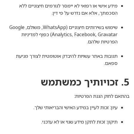
מידע אישי או רפואי לא יימסר לגורמים חיצוניים ללא
הסכמתך, אלא אם נדרש על פי דין.
שימוש בשירותים חיצוניים (WhatsApp, משולם, Google
Analytics, Facebook, Gravatar) כפוף למדיניות
הפרטיות שלהם.
האתר שלנו משתמש בעוגיות כדי לאסוף מידע
סטטיסטי ולשפר את חווית הגלישה. השימוש במידע
תגובות באתר עשויות להיבדק אוטומטית לצורך מניעת
נעשה בהתאם למדיניות הפרטיות שלנו. לחיצה על
ספאם.
"אישור" מהווה הסכמה לשימוש זה.
5. זכויותיך כמשתמש
אישור
דחייה
בהתאם לחוק הגנת הפרטיות:
עיון: זכות לעיין במידע האישי והבריאותי שלך.
תיקון: זכות לתקן מידע שגוי או לא עדכני.