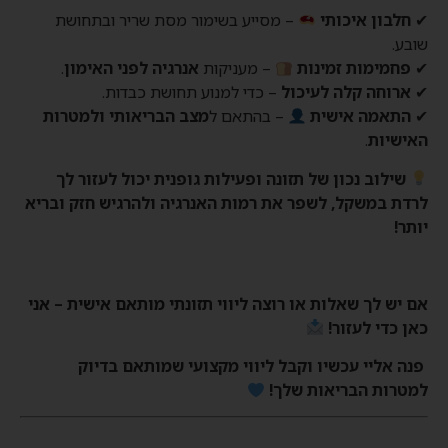
✔
חלבון איכותי
– מסייע בשימור מסת שריר ובתחושת
שובע.
✔
פחמימות זמינות
– מעניקות
אנרגיה לפני האימון
.
✔
ארוחה קלה לעיכול
– כדי למנוע תחושת כבדות.
✔
התאמה אישית
– בהתאם ל
מצב הבריאותי ולמטרות
האישיות
.
שילוב נכון של תזונה ופעילות גופנית יכול לעזור לך
לרדת במשקל, לשפר את רמות האנרגיה ולהרגיש חזק ובריא
יותר!
אם יש לך שאלות או רוצה ליווי תזונתי מותאם אישית – אני
כאן כדי לעזור!
פנה אליי עכשיו וקבל ליווי מקצועי שמותאם בדיוק
למטרות הבריאות שלך!