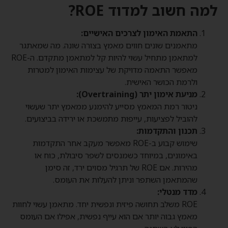
למה חשוב למדוד ROE?
התאמת האימון לצרכים האישיים:
מתאמנים שונים חווים מאמץ בצורה שונה. מה שמאתגר
למתאמן מתחיל עשוי להיות קל למתאמן מתקדם. ה-ROE
מאפשר התאמה מדויקת של עצימות האימון למטרות
ולרמת הכושר האישית.
מניעת אימון יתר (Overtraining):
ניטור רמת המאמץ מסייע להימנע ממאמץ יתר שעשוי
להוביל לפציעות, עייפות מתמשכת או ירידה בביצועים.
תכנון והתקדמות:
שימוש קבוע ב-ROE מאפשר מעקב אחר התקדמות
באימונים, במיוחד כשמנסים לשפר סיבולת, כוח או
מהירות. אם ROE של תרגיל מסוים ירד, זה סימן
שהמתאמן השתפר וניתן להעלות את העומס.
מדד מנטלי:
ROE משלב תחושה פיזית ונפשית יחד. מתאמן עשוי לחוות
מאמץ גבוה יותר אם הוא עייף נפשית, אפילו אם העומס