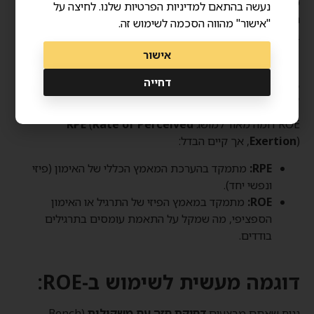
כתבו יומן אימונים שבו אתם מתעדים את ROE של כל תרגיל. כך
נעשה בהתאם למדיניות הפרטיות שלנו. לחיצה על
תוכלו לעקוב אחרי השיפור שלכם ולוודא שאתם מתאמנים
"אישור" מהווה הסכמה לשימוש זה.
בטווחי עצימות מתאימים.
אישור
דחייה
ROE מול RPE – מה ההבדל?
ROE דומה מאוד למושג
Rate of Perceived
(
RPE
), אך קיים הבדל:
Exertion
RPE:
מתמקד בהערכת המאמץ הכללי של האימון (פיזי
ונפשי יחד).
ROE:
מתמקד במאמץ הפיזי של התרגיל או האימון
הספציפי, מה שמקל על התאמת עומסים בתרגילים
בודדים.
דוגמה מעשית לשימוש ב-ROE:
נניח שאתם מבצעים
דחיקת חזה עם משקולות
(Bench