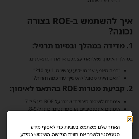
הפיזי לא השתנה.
איך להשתמש ב-ROE בצורה
נכונה?
1. מדידה במהלך ובסיום תרגיל:
במהלך האימון, שאלו את עצמכם או את המתאמנים:
"כמה מאמץ אני משקיע עכשיו מ-1 עד 10?"
"האם הייתי מסוגל להמשיך עוד כמה חזרות?"
2. קביעת מטרות ROE בהתאם לאימון:
אימונים לשיפור סיבולת: שמרו על ROE בין 5 ל-7.
אימונים אינטנסיביים או ספרינטים: כוונו ל-8-9.
חימום/התאוששות: שמרו על ROE נמוך, בין 2 ל-4.
3. מעקב לאורך זמן:
האתר שלנו משתמש בעוגיות כדי לאסוף מידע
סטטיסטי ולשפר את חווית הגלישה. השימוש במידע