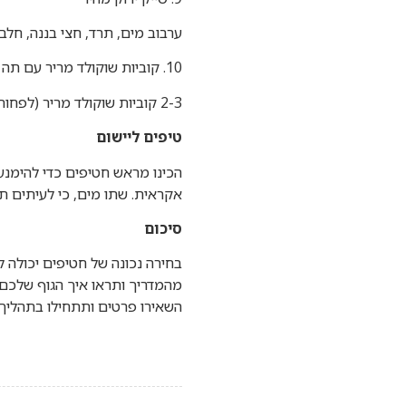
ערבוב מים, תרד, חצי בננה, חלבון
10. קוביות שוקולד מריר עם תה חם
2-3 קוביות שוקולד מריר (לפחות 70% קקאו). עוזר לספק תשוקה למתוק מבלי לשבור את הדיאטה.
טיפים ליישום
הכינו מראש חטיפים כדי להימנע
אקראית. שתו מים, כי לעיתים 
סיכום
בחירה נכונה של חטיפים יכולה ל
מהמדריך ותראו איך הגוף שלכם
השאירו פרטים ותתחילו בתהליך!