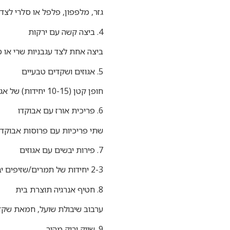
גזר, מלפפון, פלפל או סלרי לצד 2-3 כפות חומוס ביתי. פתרון קליל שמספק סיבים וחלבון
4. ביצה קשה עם ירקות
ביצה אחת לצד עגבניות שרי או מ
5. אגוזים ושקדים טבעיים
חופן קטן (10-15 יחידות) של אגוזי מלך, שקדים או קשיו. מקור לשומנים בריאים ומינרלים כמו מגנזיום.
6. פריכית אורז עם אבוקדו
שתי פריכיות עם פרוסות אבוקדו, 
7. פירות יבשים עם אגוזים
2-3 יחידות של תמרים/שזיפים יבשים עם חופן קטן של אגוזים. פתרון מהיר שמספק אנרגיה זמינה.
8. חטיף אנרגיה תוצרת בית
ערבוב שיבולת שועל, חמאת שקדי
9. שייק ירוק מהיר