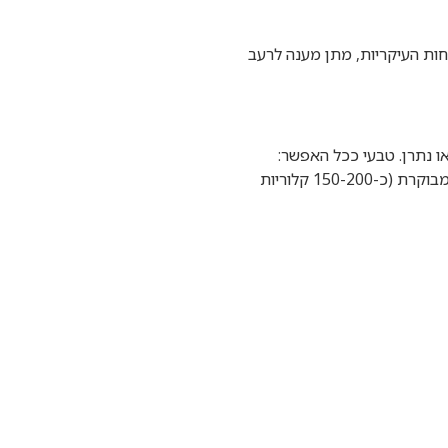
חות העיקריות, מתן מענה לרעב
או נתרן. טבעי ככל האפשר:
העדיפו חטיפים מבוססי רכיבים טבעיים כמו פירות, ירקות ואגוזים. מנת הגשה סבירה: הקפידו על כמות מבוקרת (כ-150-200 קלוריות