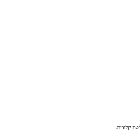
טת קלורית.