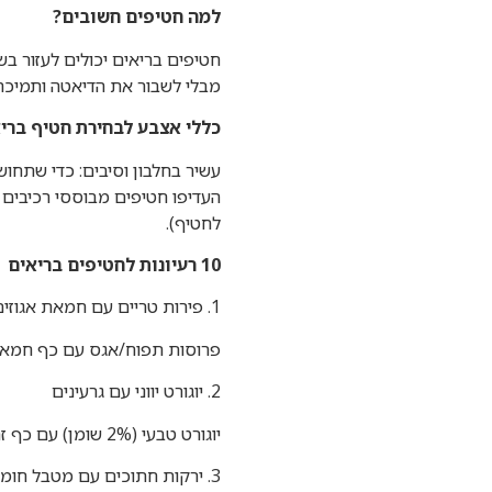
למה חטיפים חשובים?
חטיפים בריאים יכולים לעזור ב
מבלי לשבור את הדיאטה ותמיכה ב
כללי אצבע לבחירת חטיף ברי
עשיר בחלבון וסיבים: כדי שתחוש
לחטיף).
10 רעיונות לחטיפים בריאים
1. פירות טריים עם חמאת אגוזים
פרוסות תפוח/אגס עם כף חמאת ש
2. יוגורט יווני עם גרעינים
יוגורט טבעי (2% שומן) עם כף זרעי צ’יה או פשתן. עשיר בחלבון ובחומצות שומן אומגה 3.
3. ירקות חתוכים עם מטבל חומוס