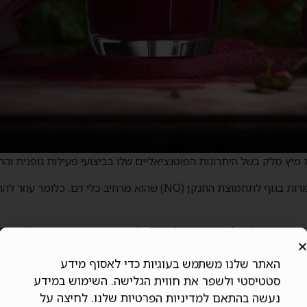
יץ סלק בשל היתרונות הפוטנציאליים שלו בביצועי פעילות גופנית וה
מיץ סלק עשיר בחנקות, המומרות בגוף לתחמוצת החנקן (NO) שהוא מרחיב
תאמנים יכולים לשפר את יכולת הפעילות הגופנית והביצועים שלהם. ש
לסבולת מוגברת ועייפות מופחתת.
האתר שלנו משתמש בעוגיות כדי לאסוף מידע
לות פעילות גופנית טובה יותר, ולאפשר לספורטאים לבצע בעצימות גבוה
סטטיסטי ולשפר את חווית הגלישה. השימוש במידע
נעשה בהתאם למדיניות הפרטיות שלנו. לחיצה על
ך שמיץ סלק עשוי לשפר את כוח השרירים והחוזק, מה שהופך אותו למו