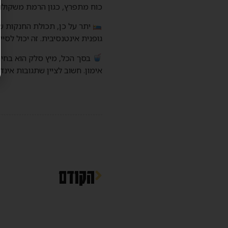
כוח מתפרץ, כגון הרמת משקולות
יתר על כן, תכולת החנקות ש
גופנית אינטנסיבית. זה יכול לס
בסך הכל, מיץ סלק הוא בחיר
אימון. חשוב לציין שתגובות אינ
הקודם