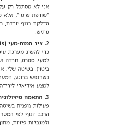
אני לא מסתכל רק על 
"שורפת שומן", אלא מ
הדלקת בגוף יורדת, ר
מתיש.
2. ציר המוח-מעי (Gut-Brain Axis): הנפש שבתוך הבטן
כדי להשיג מערכת עיכ
למעי. סטרס, חרדה וע
ביטוי). בשיטה שלי, אנ
כשהנפש ברוגע, המערכ
למצע אידיאלי לירידה
3. התאמה פיזיולוגית אישית (ללא ענישה)
פעילות גופנית בשיטה
הרכב הגוף לפי המטרו
ולמגבלות פיזיות, מתו