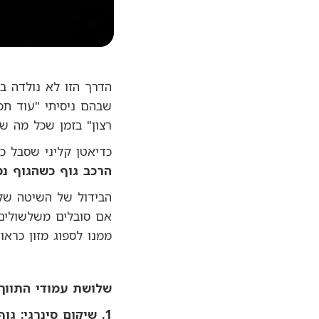
הדרך הזו לא נולדה ב
שבהם ניסיתי "עוד תפ
רצון" בזמן שכל מה שה
כדיאטן קליני שסבל כ
הרכב גוף כשהגוף נ
הבידול של השיטה שלי
אם סובלים משלשולים, 
ממנו לספוג מזון כראו
שלושת עמודי התווך 
1. שיקום סינרגי: גוף-גסטרו-תזונה