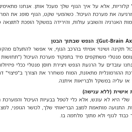
קלוריות, אלא על איך הגוף שלך מעכל אותן. אנחנו מתאימים
רגיעה את מערכת העיכול. כשהמעי שקט, הגוף סופג את המרכיב
מות האנרגיה והשובע עולות, והירידה במשקל הופכת לתוצאה 
ול תקינה ושינוי אמיתי בהרכב הגוף, אי אפשר להתעלם מהקש
ומס מנטלי משתקפים מיד בתפקוד מערכת העיכול ("תחושות ב
חנו עובדים על הרגעת הנפש ויצירת חוסן מנטלי ככלי פיזיולוגי
ת ההורמונלית מתאזנת, המוח משחרר את הצורך ב"פיצוי" דרך
 או עליה במשקל ולבריאות איתנה.
 שלי היא לא עונש, אלא כלי לטפל בבעיות העיכול והמערכת 
ת. התנועה מותאמת למצב הבריאותי שלך, לכושר הגופני, למציא
ך כבוד לגוף ולא מתוך מלחמה בו.