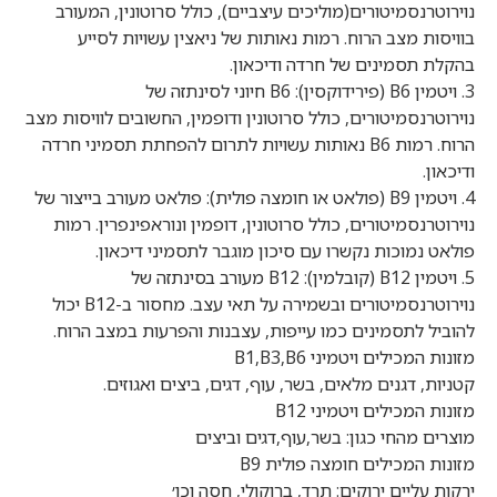
נוירוטרנסמיטורים(מוליכים עיצביים), כולל סרוטונין, המעורב
בוויסות מצב הרוח. רמות נאותות של ניאצין עשויות לסייע
בהקלת תסמינים של חרדה ודיכאון.
3. ויטמין B6 (פירידוקסין): B6 חיוני לסינתזה של
נוירוטרנסמיטורים, כולל סרוטונין ודופמין, החשובים לוויסות מצב
הרוח. רמות B6 נאותות עשויות לתרום להפחתת תסמיני חרדה
ודיכאון.
4. ויטמין B9 (פולאט או חומצה פולית): פולאט מעורב בייצור של
נוירוטרנסמיטורים, כולל סרוטונין, דופמין ונוראפינפרין. רמות
פולאט נמוכות נקשרו עם סיכון מוגבר לתסמיני דיכאון.
5. ויטמין B12 (קובלמין): B12 מעורב בסינתזה של
נוירוטרנסמיטורים ובשמירה על תאי עצב. מחסור ב-B12 יכול
להוביל לתסמינים כמו עייפות, עצבנות והפרעות במצב הרוח.
מזונות המכילים ויטמיני B1,B3,B6
קטניות, דגנים מלאים, בשר, עוף, דגים, ביצים ואגוזים.
מזונות המכילים ויטמיני B12
מוצרים מהחי כגון: בשר,עוף,דגים וביצים
מזונות המכילים חומצה פולית B9
ירקות עליים ירוקים: תרד, ברוקולי, חסה וכו׳