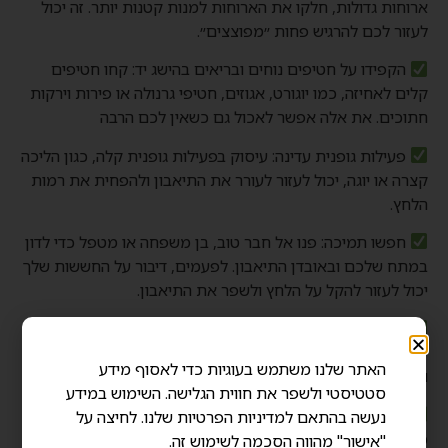
ארוחות גדולות, חלקו את הארוחות למנות קטנות יותר. זה יכול
לעזור לכם להרגיש פחות ״מפוצצים״.
הקפידו על חטיפים נוחים ובריאים בהישג יד: קחו חטיפים
קלים לאחיזה, כמו יוגורט, אגוזים, חטיפי גרנולה או פירות וירקות
חתוכים. את אלה אפשר לאכול גם כשאין לכם הרבה
פעילות גופנית עדינה: עיסוק בפעילות גופנית קלה, כגון הליכה
קצרה או יוגה, יכול לעזור לעורר את התיאבון ולהפחית את רמות
הלחץ.
חפשו תמיכה: פנו אל חבר טוב, בן משפחה או מטפל כדי לדון
במתח שלכם ובאובדן התיאבון. לפעמים, דיבור על החששות שלך
יכול לעזור להקל על הלחץ ולשפר את התיאבון.
התנסו במאכלים שונים: נסו טעמים ומרקמים שונים כדי
למצוא את מה שמושך אתכם. לפעמים, מציאת מזונות חדשים
האתר שלנו משתמש בעוגיות כדי לאסוף מידע
ומעניינים יכולים לעזור לעורר את התיאבון.
סטטיסטי ולשפר את חווית הגלישה. השימוש במידע
ארוחות נוזליות או תוספי תזונה: אם אכילת מזון מוצק היא
נעשה בהתאם למדיניות הפרטיות שלנו. לחיצה על
מאתגרת, תוכלו לנסות שייקים להחלפת ארוחה המספקים
"אישור" מהווה הסכמה לשימוש זה.